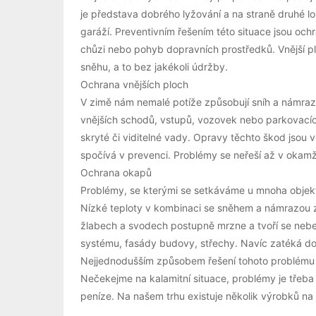
je představa dobrého lyžování a na straně druhé l
garáží. Preventivním řešením této situace jsou oc
chůzi nebo pohyb dopravních prostředků. Vnější p
sněhu, a to bez jakékoli údržby.
Ochrana vnějších ploch
V zimě nám nemalé potíže způsobují sníh a námraz
vnějších schodů, vstupů, vozovek nebo parkovacíc
skryté či viditelné vady. Opravy těchto škod jsou
spočívá v prevenci. Problémy se neřeší až v okamžik
Ochrana okapů
Problémy, se kterými se setkáváme u mnoha objek
Nízké teploty v kombinaci se sněhem a námrazou z
žlabech a svodech postupně mrzne a tvoří se ne
systému, fasády budovy, střechy. Navíc zatéká do 
Nejjednodušším způsobem řešení tohoto problému j
Nečekejme na kalamitní situace, problémy je třeba ř
peníze. Na našem trhu existuje několik výrobků n