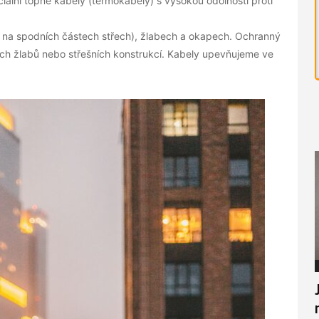
lní topné kabely (termokabely) s vysokou odolností proti
ě na spodních částech střech), žlabech a okapech. Ochranný
h žlabů nebo střešních konstrukcí. Kabely upevňujeme ve