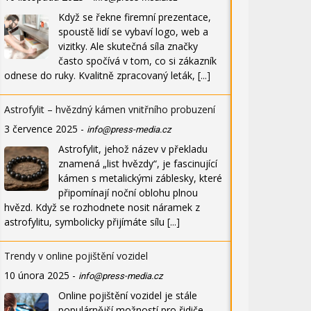
Když se řekne firemní prezentace,
spoustě lidí se vybaví logo, web a
vizitky. Ale skutečná síla značky
často spočívá v tom, co si zákazník
odnese do ruky. Kvalitně zpracovaný leták,
[...]
Astrofylit – hvězdný kámen vnitřního probuzení
3 července 2025
-
info@press-media.cz
Astrofylit, jehož název v překladu
znamená „list hvězdy“, je fascinující
kámen s metalickými záblesky, které
připomínají noční oblohu plnou
hvězd. Když se rozhodnete nosit náramek z
astrofylitu, symbolicky přijímáte sílu
[...]
Trendy v online pojištění vozidel
10 února 2025
-
info@press-media.cz
Online pojištění vozidel je stále
populárnější možností pro řidiče,