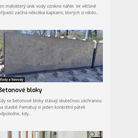
Jen málokterý únik vody vznikne náhle. Ve většině
případů začíná několika kapkami, kterých si nikdo...
Rady a Návody
Betonové bloky
Kdy se betonové bloky stávají skutečnou záchranou
stavbě Pamatuji si jeden konkrétní pátek
odpoledne, kdy...