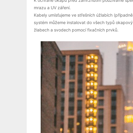
K ochraně okapů před zamrznutím používáme speciá
mrazu a UV záření.
Kabely umísťujeme ve střešních úžlabích (případn
systém můžeme instalovat do všech typů okapovýc
žlabech a svodech pomocí fixačních prvků.