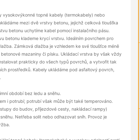
ny vysokovýkonné topné kabely (termokabely) nebo
ukládáme mezi dvě vrstvy betonu, jejichž celková tloušťka
stvu betonu uchytíme kabel pomocí instalačního pásu.
tvu betonu klademe krycí vrstvu. Ideálním povrchem pro
 dlažba. Zámková dlažba je vzhledem ke své tloušťce méně
etonové mazaniny či písku. Ukládací vrstva by však vždy
talovat prakticky do všech typů povrchů, a vytvořit tak
ích prostředků. Kabely ukládáme pod asfaltový povrch,
.
mní období bez ledu a sněhu.
i potrubí; potrubí však může být také temperováno.
vstupy do budov, příjezdové cesty, nakládací rampy)
sněhu. Netřeba solit nebo odhazovat sníh. Provoz je
ržba.