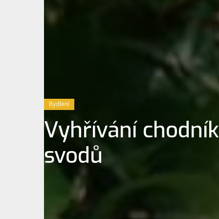
Bydlení
Vyhřívání chodní
svodů