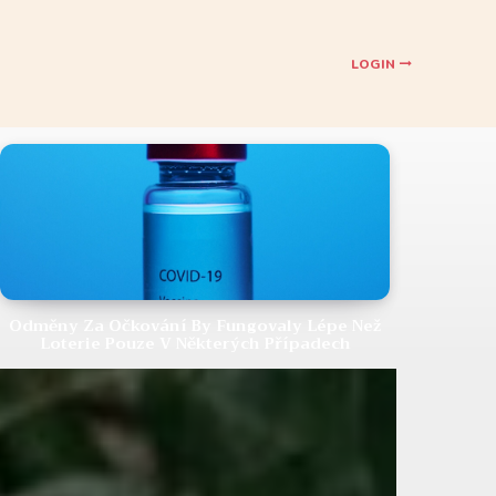
LOGIN
Odměny Za Očkování By Fungovaly Lépe Než
Loterie Pouze V Některých Případech