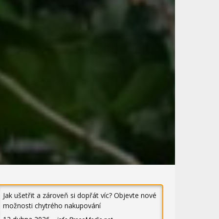
Jak ušetřit a zároveň si dopřát víc? Objevte nové
možnosti chytrého nakupování