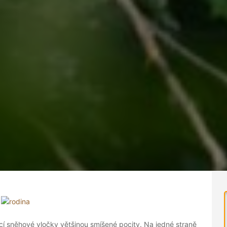
ící sněhové vločky většinou smíšené pocity. Na jedné straně