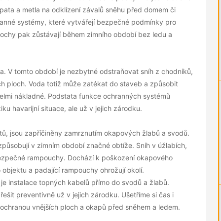
opata a metla na odklízení závalů sněhu před domem či
hranné systémy, které vytvářejí bezpečné podmínky pro
lochy pak zůstávají během zimního období bez ledu a
a. V tomto období je nezbytné odstraňovat sníh z chodníků,
h ploch. Voda totiž může zatékat do staveb a způsobit
 velmi nákladné. Podstata funkce ochranných systémů
u havarijní situace, ale už v jejich zárodku.
tů, jsou zapříčiněny zamrznutím okapových žlabů a svodů.
působují v zimním období značné obtíže. Sníh v úžlabích,
bezpečné rampouchy. Dochází k poškození okapového
objektu a padající rampouchy ohrožují okolí.
e instalace topných kabelů přímo do svodů a žlabů.
ešit preventivně už v jejich zárodku. Ušetříme si čas i
a ochranou vnějších ploch a okapů před sněhem a ledem.