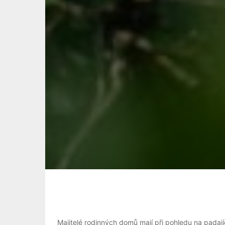
Majitelé rodinných domů mají při pohledu na padaj