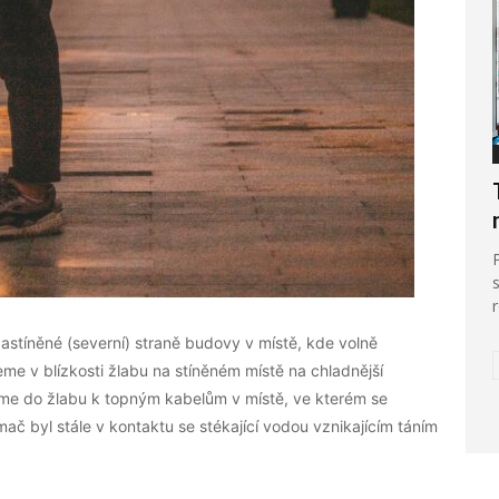
astíněné (severní) straně budovy v místě, kde volně
eme v blízkosti žlabu na stíněném místě na chladnější
jeme do žlabu k topným kabelům v místě, ve kterém se
ímač byl stále v kontaktu se stékající vodou vznikajícím táním