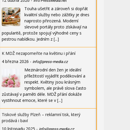
12 dubna 2026
-
info PressMedia.net
Touha ušetřit a zároveň si dopřát
kvalitní služby nebo zážitky je dnes
naprosto přirozená. Moderní
slevové portály proto získávají na
popularitě, protože spojují výhodné ceny s
pestrou nabídkou. Jedním z
[...]
K MDŽ nezapomeňte na květinu i přání
4 března 2026
-
info@press-media.cz
Mezinárodní den žen je ideální
příležitostí vyjádřit poděkování a
respekt. Květiny jsou krásným
symbolem, ale právě slova často
zůstávají v paměti déle. MDŽ přání dokáže
vystihnout emoce, které se v
[...]
Tiskové služby Plzeň – reklamní tisk, který
prodává i baví
10 listopadu 2025
-
info@press-media.cz