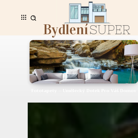
Bydlení
SUPER
Fototapety – Umělecký Dotek Pro Váš Domov