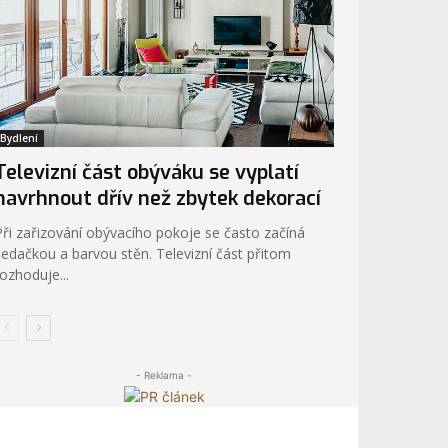
Bydlení
Televizní část obýváku se vyplatí
navrhnout dřív než zbytek dekorací
Při zařizování obývacího pokoje se často začíná
sedačkou a barvou stěn. Televizní část přitom
rozhoduje...
- Reklama -