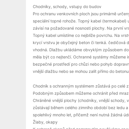
Chodníky, schody, vstupy do budov
Pro ochranu venkovních ploch jsou primárně urče
speciální topné rohože. Topný kabel (termokabel) 
závisí na požadované nosnosti plochy. Na první vr
Topný kabel umístíme co nejblíže povrchu. Na vrs
krycí vrstvu je obyčejný beton či tenká. čedičová
vhodná. Dlažbu ukládáme obvyklým způsobem do b
měla být co nejtenčí. Ochranné systémy můžeme ins
bezpečné prostředí pro chůzi nebo pohyb dopravn
vnější dlažbu nebo se mohou zalít přímo do betonu
Chodník s ochranným systémem zůstává po celé zi
Podobným způsobem můžeme ochránit před mrazem 
Chráněné vnější plochy (chodníky, vnější schody, 
zůstávají během celého zimního období bez ledu a 
spolehlivý mnoho let, přičemž není nutná žádná úd
Žlaby, okapy