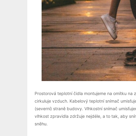
Prostorová teplotní čidla montujeme na omítku na z
cirkuluje vzduch. Kabelový teplotní snímač umisťuj
(severní) straně budovy. Vlhkostní snímač umisťu
vlhkost zpravidla zdržuje nejdéle, a to tak, aby sn
sněhu.