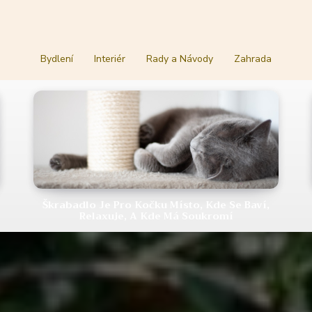
Bydlení
Interiér
Rady a Návody
Zahrada
Škrabadlo Je Pro Kočku Místo, Kde Se Baví,
Relaxuje, A Kde Má Soukromí