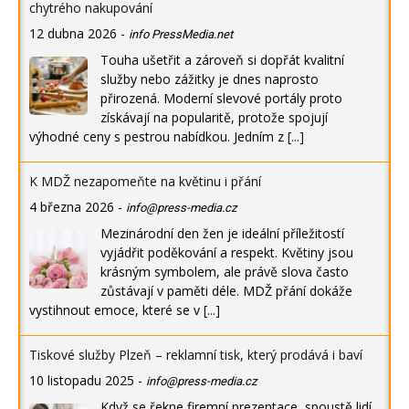
chytrého nakupování
12 dubna 2026
-
info PressMedia.net
Touha ušetřit a zároveň si dopřát kvalitní
služby nebo zážitky je dnes naprosto
přirozená. Moderní slevové portály proto
získávají na popularitě, protože spojují
výhodné ceny s pestrou nabídkou. Jedním z
[...]
K MDŽ nezapomeňte na květinu i přání
4 března 2026
-
info@press-media.cz
Mezinárodní den žen je ideální příležitostí
vyjádřit poděkování a respekt. Květiny jsou
krásným symbolem, ale právě slova často
zůstávají v paměti déle. MDŽ přání dokáže
vystihnout emoce, které se v
[...]
Tiskové služby Plzeň – reklamní tisk, který prodává i baví
10 listopadu 2025
-
info@press-media.cz
Když se řekne firemní prezentace, spoustě lidí