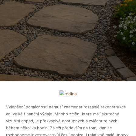
Vylepšení domácnosti nemusí znamenat rozsáhlé rekonstrukce
ani velké finanční výdaje. Mnoho změn, které mají skutečný
vizuální dopad, je překvapivě dostupných a zvládnutelných
během několika hodin. Záleží především na tom, kam se
rozhodneme investovat svůj čas i peníze. I relativně malé úpravy