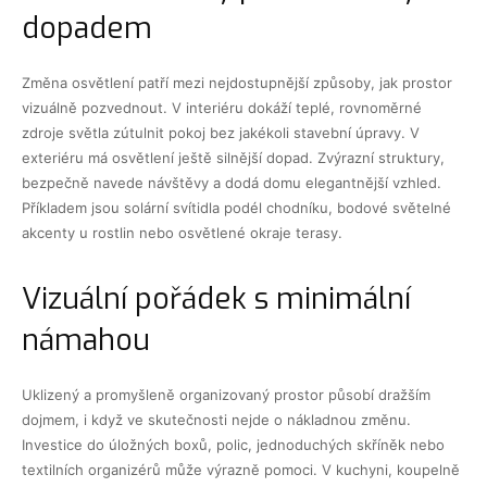
dopadem
Změna osvětlení patří mezi nejdostupnější způsoby, jak prostor
vizuálně pozvednout. V interiéru dokáží teplé, rovnoměrné
zdroje světla zútulnit pokoj bez jakékoli stavební úpravy. V
exteriéru má osvětlení ještě silnější dopad. Zvýrazní struktury,
bezpečně navede návštěvy a dodá domu elegantnější vzhled.
Příkladem jsou solární svítidla podél chodníku, bodové světelné
akcenty u rostlin nebo osvětlené okraje terasy.
Vizuální pořádek s minimální
námahou
Uklizený a promyšleně organizovaný prostor působí dražším
dojmem, i když ve skutečnosti nejde o nákladnou změnu.
Investice do úložných boxů, polic, jednoduchých skříněk nebo
textilních organizérů může výrazně pomoci. V kuchyni, koupelně