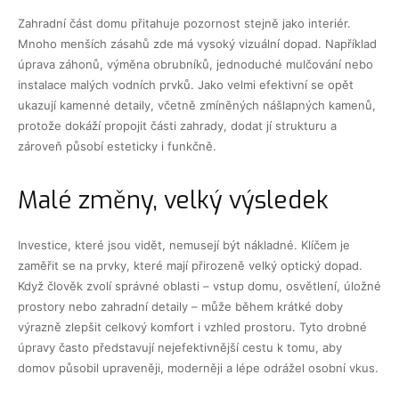
Zahradní část domu přitahuje pozornost stejně jako interiér.
Mnoho menších zásahů zde má vysoký vizuální dopad. Například
úprava záhonů, výměna obrubníků, jednoduché mulčování nebo
instalace malých vodních prvků. Jako velmi efektivní se opět
ukazují kamenné detaily, včetně zmíněných nášlapných kamenů,
protože dokáží propojit části zahrady, dodat jí strukturu a
zároveň působí esteticky i funkčně.
Malé změny, velký výsledek
Investice, které jsou vidět, nemusejí být nákladné. Klíčem je
zaměřit se na prvky, které mají přirozeně velký optický dopad.
Když člověk zvolí správné oblasti – vstup domu, osvětlení, úložné
prostory nebo zahradní detaily – může během krátké doby
výrazně zlepšit celkový komfort i vzhled prostoru. Tyto drobné
úpravy často představují nejefektivnější cestu k tomu, aby
domov působil upraveněji, moderněji a lépe odrážel osobní vkus.