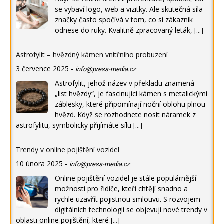
se vybaví logo, web a vizitky. Ale skutečná síla
značky často spočívá v tom, co si zákazník
odnese do ruky. Kvalitně zpracovaný leták,
[...]
Astrofylit – hvězdný kámen vnitřního probuzení
3 července 2025
-
info@press-media.cz
Astrofylit, jehož název v překladu znamená
„list hvězdy“, je fascinující kámen s metalickými
záblesky, které připomínají noční oblohu plnou
hvězd. Když se rozhodnete nosit náramek z
astrofylitu, symbolicky přijímáte sílu
[...]
Trendy v online pojištění vozidel
10 února 2025
-
info@press-media.cz
Online pojištění vozidel je stále populárnější
možností pro řidiče, kteří chtějí snadno a
rychle uzavřít pojistnou smlouvu. S rozvojem
digitálních technologií se objevují nové trendy v
oblasti online pojištění, které
[...]