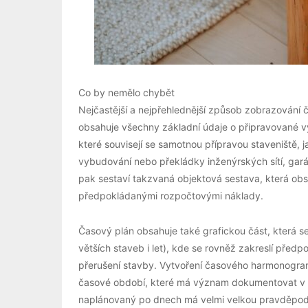
Co by nemělo chybět
Nejčastější a nejpřehlednější způsob zobrazován
obsahuje všechny základní údaje o připravované 
které souvisejí se samotnou přípravou staveniště, 
vybudování nebo překládky inženýrských sítí, gará
pak sestaví takzvaná objektová sestava, která obs
předpokládanými rozpočtovými náklady.
Časový plán obsahuje také grafickou část, která s
větších staveb i let), kde se rovněž zakreslí pře
přerušení stavby. Vytvoření časového harmonogramu
časové období, které má význam dokumentovat v
naplánovaný po dnech má velmi velkou pravděpodo