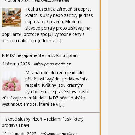
12 dubna 2026
-
info PressMedia.net
Touha ušetřit a zároveň si dopřát
kvalitní služby nebo zážitky je dnes
naprosto přirozená. Moderní
slevové portály proto získávají na
popularitě, protože spojují výhodné ceny s
pestrou nabídkou. Jedním z
[...]
K MDŽ nezapomeňte na květinu i přání
4 března 2026
-
info@press-media.cz
Mezinárodní den žen je ideální
příležitostí vyjádřit poděkování a
respekt. Květiny jsou krásným
symbolem, ale právě slova často
zůstávají v paměti déle. MDŽ přání dokáže
vystihnout emoce, které se v
[...]
Tiskové služby Plzeň – reklamní tisk, který
prodává i baví
10 listopadu 2025
-
info@press-media.cz