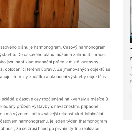
í časového plánu je harmonogram. Časový harmonogram
výstavbě. Do časového plánu můžeme zahrnout i práce,
jako jsou například asanační práce v místě výstavby,
ž, oplocení či terénní úpravy. Ze jmenovaných objektů se
ahuje i termíny začátku a ukončení výstavby objektů is
e skládá z časové osy rozčleněné na kvartály a měsíce (u
dpokládaný průběh výstavby s návaznostmi, případně
 má význam i při rozsáhlejší rekonstrukci. Minimální
 časovém harmonogramu, je jeden týden (harmonogram
bnost, že se zruší hned po prvním týdnu realizace