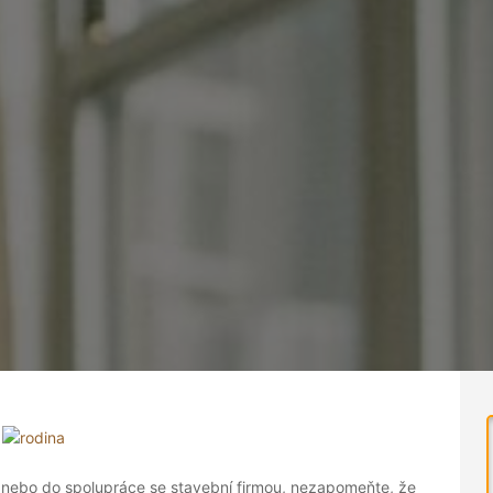
nebo do spolupráce se stavební firmou, nezapomeňte, že