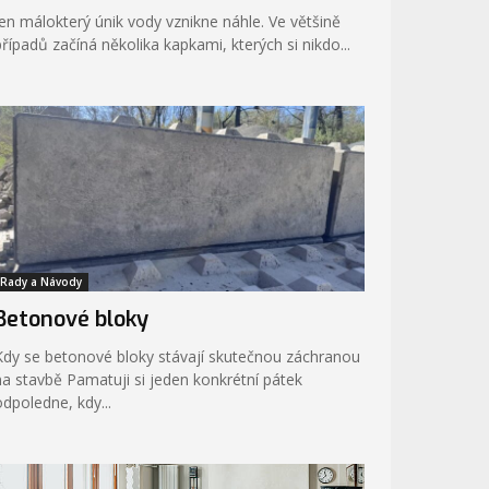
Jen málokterý únik vody vznikne náhle. Ve většině
případů začíná několika kapkami, kterých si nikdo...
Rady a Návody
Betonové bloky
Kdy se betonové bloky stávají skutečnou záchranou
stavbě Pamatuji si jeden konkrétní pátek
odpoledne, kdy...