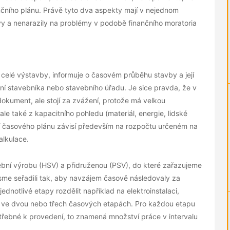
ančního plánu. Právě tyto dva aspekty mají v nejednom
avy a nenarazily na problémy v podobě finančního moratoria
elé výstavby, informuje o časovém průběhu stavby a její
ní stavebníka nebo stavebního úřadu. Je sice pravda, že v
okument, ale stojí za zvážení, protože má velkou
le také z kapacitního pohledu (materiál, energie, lidské
ní časového plánu závisí především na rozpočtu určeném na
alkulace.
ební výrobu (HSV) a přidruženou (PSV), do které zařazujeme
 jsme seřadili tak, aby navzájem časově následovaly za
ednotlivé etapy rozdělit například na elektroinstalaci,
jí ve dvou nebo třech časových etapách. Pro každou etapu
otřebné k provedení, to znamená množství práce v intervalu