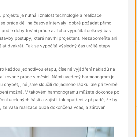
projektu je nutná i znalost technologie a realizace
h se práce dělí na časové intervaly, dobré požádat přímo
 podle doby trvání práce az toho vypočítal celkový čas
tku stavby postupy, které navrhl projektant. Nezapomeňte ani
lat dvakrát. Tak se vypočítá výsledný čas určité etapy.
o každou jednotlivou etapu, číselné vyjádření nákladů na
realizované práce v měsíci. Námi uvedený harmonogram je
 chybět, jiné jsme sloučili do jednoho řádku, ale při tvorbě
upení možná. V takovém harmonogramu můžete dokonce po
ní ucelených částí a zajistit tak opatření v případě, že by
otu, že vaše realizace bude dokončena včas, a zároveň