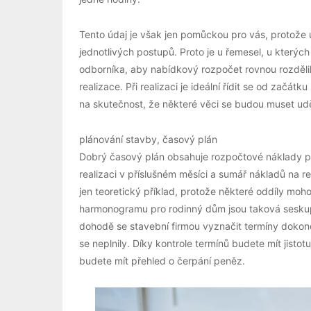
Tento údaj je však jen pomůckou pro vás, protože u 
jednotlivých postupů. Proto je u řemesel, u kterýc
odborníka, aby nabídkový rozpočet rovnou rozdělil
realizace. Při realizaci je ideální řídit se od začá
na skutečnost, že některé věci se budou muset udě
plánování stavby, časový plán
Dobrý časový plán obsahuje rozpočtové náklady pr
realizaci v příslušném měsíci a sumář nákladů na 
jen teoretický příklad, protože některé oddíly mohou
harmonogramu pro rodinný dům jsou taková sesk
dohodě se stavební firmou vyznačit termíny dokonče
se neplnily. Díky kontrole termínů budete mít jist
budete mít přehled o čerpání peněz.