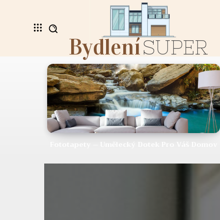
Bydlení
SUPER
Fototapety – Umělecký Dotek Pro Váš Domov