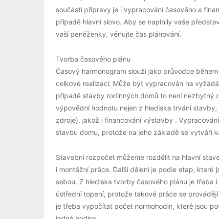
součástí přípravy je i vypracování časového a fin
případě hlavní slovo. Aby se naplnily vaše předst
vaší peněženky, věnujte čas plánování.
Tvorba časového plánu
Časový harmonogram slouží jako průvodce během c
celkové realizaci. Může být vypracován na vyžádá
případě stavby rodinných domů to není nezbytný d
výpovědní hodnotu nejen z hlediska trvání stavby, a
zdroje), jakož i financování výstavby . Vypracová
stavbu domu, protože na jeho základě se vytváří k
Stavební rozpočet můžeme rozdělit na hlavní stav
i montážní práce. Další dělení je podle etap, které
sebou. Z hlediska tvorby časového plánu je třeba i j
ústřední topení, protože takové práce se provádě
je třeba vypočítat počet normohodin, které jsou p
jedné hodiny.