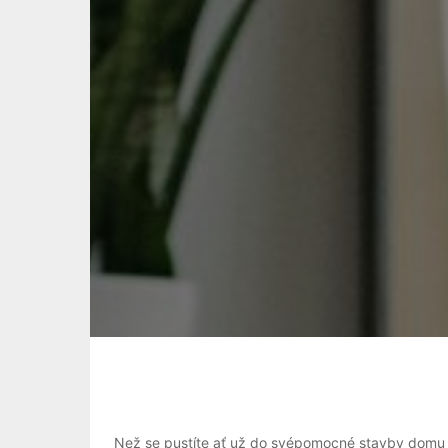
Než se pustíte ať už do svépomocné stavby domu 