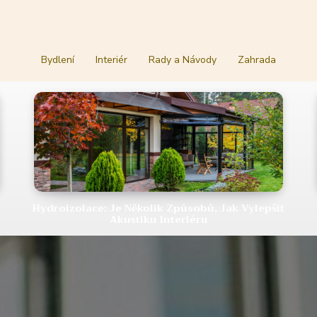
Bydlení
Interiér
Rady a Návody
Zahrada
Hydroizolace: Je Několik Způsobů, Jak Vylepšit
Akustiku Interiéru