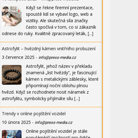
Když se řekne firemní prezentace,
spoustě lidí se vybaví logo, web a
vizitky. Ale skutečná síla značky
často spočívá v tom, co si zákazník
odnese do ruky. Kvalitně zpracovaný leták,
[...]
Astrofylit – hvězdný kámen vnitřního probuzení
3 července 2025
-
info@press-media.cz
Astrofylit, jehož název v překladu
znamená „list hvězdy“, je fascinující
kámen s metalickými záblesky, které
připomínají noční oblohu plnou
hvězd. Když se rozhodnete nosit náramek z
astrofylitu, symbolicky přijímáte sílu
[...]
Trendy v online pojištění vozidel
10 února 2025
-
info@press-media.cz
Online pojištění vozidel je stále
populárnější možností pro řidiče,