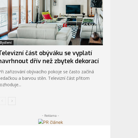
Bydlení
Televizní část obýváku se vyplatí
navrhnout dřív než zbytek dekorací
Při zařizování obývacího pokoje se často začíná
sedačkou a barvou stěn. Televizní část přitom
rozhoduje...
- Reklama -