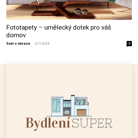
Fototapety – umělecký dotek pro váš
domov
Svet v obraze
-
22.9.2024
0
Bydlení
SUPER