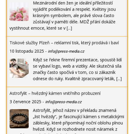
Mezinárodní den žen je ideální příležitostí
vyjádřit poděkování a respekt. Květiny jsou
krásným symbolem, ale právě slova často
zůstávají v paměti déle. MDŽ přání dokáže
vystihnout emoce, které se v
[...]
Tiskové služby Plzeň – reklamní tisk, který prodává i baví
10 listopadu 2025
-
info@press-media.cz
Když se řekne firemní prezentace, spoustě lidí
se vybaví logo, web a vizitky. Ale skutečná síla
značky často spočívá v tom, co si zákazník
odnese do ruky. Kvalitně zpracovaný leták,
[...]
Astrofylit – hvězdný kámen vnitřního probuzení
3 července 2025
-
info@press-media.cz
Astrofylit, jehož název v překladu znamená
„list hvězdy“, je fascinující kámen s metalickými
záblesky, které připomínají noční oblohu plnou
hvězd. Když se rozhodnete nosit náramek z