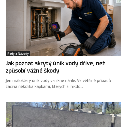
Rady a Návody
Jak poznat skrytý únik vody dříve, než
způsobí vážné škody
Jen málokterý únik vody vznikne náhle. Ve většině případů
začíná několika kapkami, kterých si nikdo...