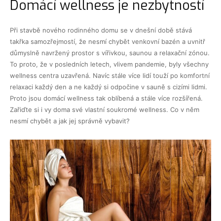
Domácí wellness je nezbytností
Při stavbě nového rodinného domu se v dnešní době stává
takřka samozřejmostí, že nesmí chybět venkovní bazén a uvnitř
důmyslně navržený prostor s vířivkou, saunou a relaxační zónou.
To proto, že v posledních letech, vlivem pandemie, byly všechny
wellness centra uzavřená. Navíc stále více lidí touží po komfortní
relaxaci každý den a ne každý si odpočine v sauně s cizími lidmi.
Proto jsou domácí wellness tak oblíbená a stále více rozšířená.
Zařiďte si i vy doma své vlastní soukromé wellness. Co v něm
nesmí chybět a jak jej správně vybavit?