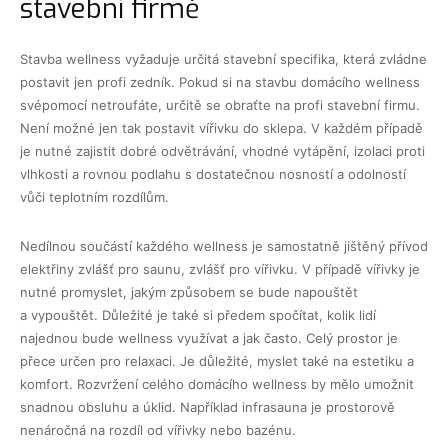
stavební firmě
Stavba wellness vyžaduje určitá stavební specifika, která zvládne
postavit jen profi zedník. Pokud si na stavbu domácího wellness
svépomocí netroufáte, určitě se obraťte na profi stavební firmu.
Není možné jen tak postavit vířivku do sklepa. V každém případě
je nutné zajistit dobré odvětrávání, vhodné vytápění, izolaci proti
vlhkosti a rovnou podlahu s dostatečnou nosností a odolností
vůči teplotním rozdílům.
Nedílnou součástí každého wellness je samostatně jištěný přívod
elektřiny zvlášť pro saunu, zvlášť pro vířivku. V případě vířivky je
nutné promyslet, jakým způsobem se bude napouštět
a vypouštět. Důležité je také si předem spočítat, kolik lidí
najednou bude wellness využívat a jak často. Celý prostor je
přece určen pro relaxaci. Je důležité, myslet také na estetiku a
komfort. Rozvržení celého domácího wellness by mělo umožnit
snadnou obsluhu a úklid. Například infrasauna je prostorově
nenáročná na rozdíl od vířivky nebo bazénu.