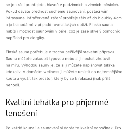
se jen rádi prohřejete, hlavně v podzimních a zimních měsících.
Pokud dáváte přednost suchému saunování, postačí vám
infrasauna. Infračervené záření prohřeje tělo až do hloubky 4 cm
a je blahodárné v případě revmatických obtíží. Finská sauna
nabízí i možnost saunování v páře, což je zase skvělý pomocník
například pro alergiky.
Finská sauna potřebuje o trochu pečlivější stavební přípravu.
Saunu můžete zakoupit typovou nebo si ji nechat zhotovit
na míru. Výhodou sauny je, že si ji můžete naplánovat takřka
kdekoliv. V domácím wellness ji můžete umístit do nejtemnějšího
kouta a využít tak prostor, který by se k relaxaci jinak příliš
nehodil.
Kvalitní lehátka pro příjemné
lenošení
Po každé koupeli a saunování si dopřejte kvalitní odpočinek. Pro