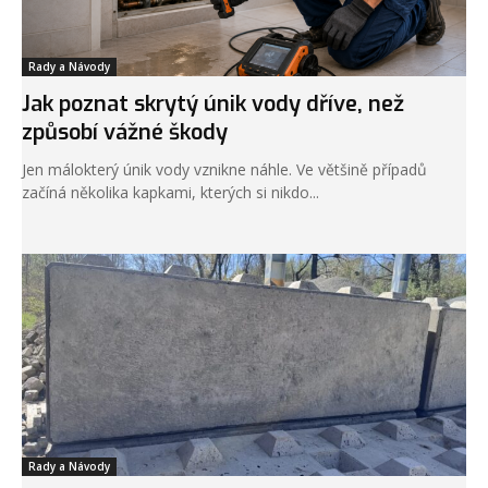
Rady a Návody
Jak poznat skrytý únik vody dříve, než
způsobí vážné škody
Jen málokterý únik vody vznikne náhle. Ve většině případů
začíná několika kapkami, kterých si nikdo...
Rady a Návody