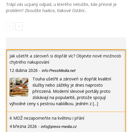
Trápí vás ucpaný odpad, u kterého netušíte, kde přesně je
problém? Zkoušíte hadice, tlakové čistění...
Jak ušetřit a zároveň si dopřát víc? Objevte nové možnosti
chytrého nakupování
12 dubna 2026
-
info PressMedia.net
Touha ušetřit a zároveň si dopřát kvalitní
služby nebo zážitky je dnes naprosto
přirozená. Moderní slevové portály proto
získávají na popularitě, protože spojují
výhodné ceny s pestrou nabídkou. Jedním z
[...]
K MDŽ nezapomeňte na květinu i přání
4 března 2026
-
info@press-media.cz