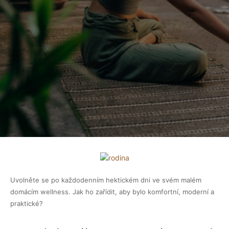
Uvolněte se po každodenním hektickém dni ve svém malém
domácím wellness. Jak ho zařídit, aby bylo komfortní, moderní a
praktické?