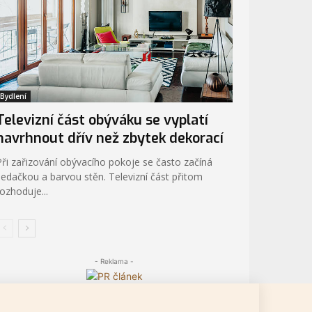
Bydlení
Televizní část obýváku se vyplatí
navrhnout dřív než zbytek dekorací
Při zařizování obývacího pokoje se často začíná
sedačkou a barvou stěn. Televizní část přitom
rozhoduje...
- Reklama -