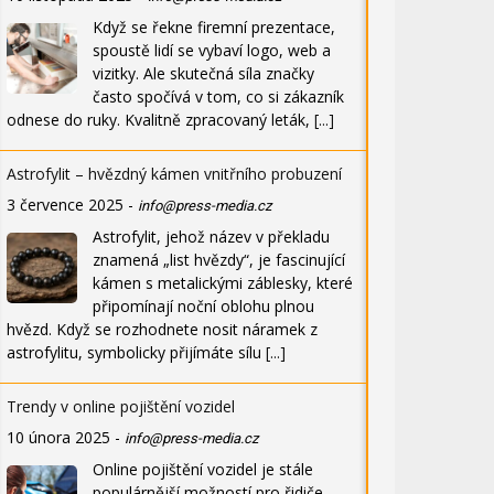
Když se řekne firemní prezentace,
spoustě lidí se vybaví logo, web a
vizitky. Ale skutečná síla značky
často spočívá v tom, co si zákazník
odnese do ruky. Kvalitně zpracovaný leták,
[...]
Astrofylit – hvězdný kámen vnitřního probuzení
3 července 2025
-
info@press-media.cz
Astrofylit, jehož název v překladu
znamená „list hvězdy“, je fascinující
kámen s metalickými záblesky, které
připomínají noční oblohu plnou
hvězd. Když se rozhodnete nosit náramek z
astrofylitu, symbolicky přijímáte sílu
[...]
Trendy v online pojištění vozidel
10 února 2025
-
info@press-media.cz
Online pojištění vozidel je stále
populárnější možností pro řidiče,