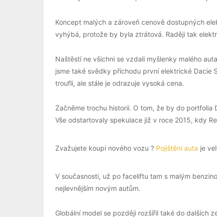
Koncept malých a zároveň cenově dostupných elektr
vyhýbá, protože by byla ztrátová. Raději tak elektr
Naštěstí ne všichni se vzdali myšlenky malého auta 
jsme také svědky příchodu první elektrické Dacie Sp
troufli, ale stále je odrazuje vysoká cena.
Začněme trochu historií. O tom, že by do portfolia
Vše odstartovaly spekulace již v roce 2015, kdy R
Zvažujete koupi nového vozu ?
Pojištění auta
je vel
V současnosti, už po faceliftu tam s malým benzin
nejlevnějším novým autům.
Globální model se později rozšířil také do dalších 