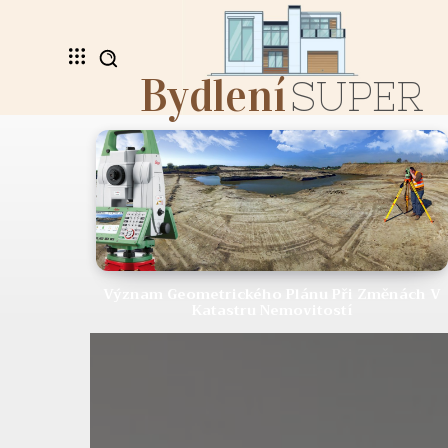
Bydlení
SUPER
Význam Geometrického Plánu Při Změnách V
Katastru Nemovitostí