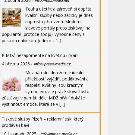
12 dubna 2026
-
info PressMedia.net
Touha ušetřit a zároveň si dopřát
kvalitní služby nebo zážitky je dnes
naprosto přirozená. Moderní
slevové portály proto získávají na
popularitě, protože spojují výhodné ceny s
pestrou nabídkou. Jedním z
[...]
K MDŽ nezapomeňte na květinu i přání
4 března 2026
-
info@press-media.cz
Mezinárodní den žen je ideální
příležitostí vyjádřit poděkování a
respekt. Květiny jsou krásným
symbolem, ale právě slova často
zůstávají v paměti déle. MDŽ přání dokáže
vystihnout emoce, které se v
[...]
Tiskové služby Plzeň – reklamní tisk, který
prodává i baví
10 listopadu 2025
-
info@press-media.cz