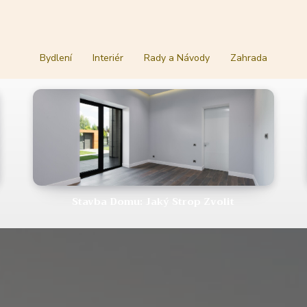
Bydlení
Interiér
Rady a Návody
Zahrada
Stavba Domu: Jaký Strop Zvolit