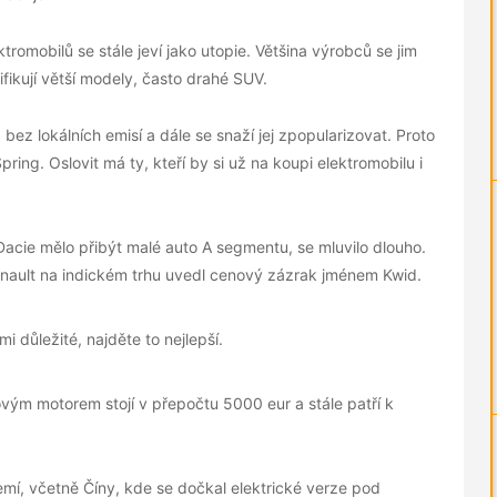
omobilů se stále jeví jako utopie. Většina výrobců se jim
ifikují větší modely, často drahé SUV.
bez lokálních emisí a dále se snaží jej zpopularizovat. Proto
ring. Oslovit má ty, kteří by si už na koupi elektromobilu i
 Dacie mělo přibýt malé auto A segmentu, se mluvilo dlouho.
enault na indickém trhu uvedl cenový zázrak jménem Kwid.
mi důležité, najděte to nejlepší.
ovým motorem stojí v přepočtu 5000 eur a stále patří k
zemí, včetně Číny, kde se dočkal elektrické verze pod