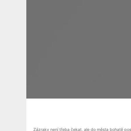
Zázraky není třeba čekat, ale do města bohatě pos