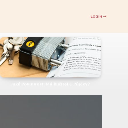
LOGIN
Jaké Povinnosti Má Ručitel U Půjčky?