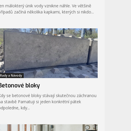
Jen málokterý únik vody vznikne náhle. Ve většině
případů začíná několika kapkami, kterých si nikdo...
Rady a Návody
Betonové bloky
Kdy se betonové bloky stávají skutečnou záchranou
stavbě Pamatuji si jeden konkrétní pátek
odpoledne, kdy...