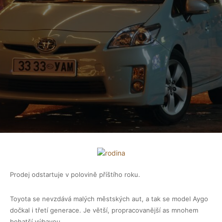
Prodej odstartuje v polovině příštího roku.
Toyota se nevzdává malých městských aut, a tak se model Aygo
dočkal i třetí generace. Je větší, propracovanější as mnohem
bohatší výbavou.