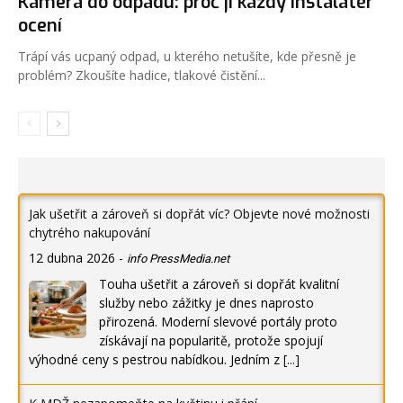
Kamera do odpadu: proč ji každý instalatér
ocení
Trápí vás ucpaný odpad, u kterého netušíte, kde přesně je
problém? Zkoušíte hadice, tlakové čistění...
Jak ušetřit a zároveň si dopřát víc? Objevte nové možnosti
chytrého nakupování
12 dubna 2026
-
info PressMedia.net
Touha ušetřit a zároveň si dopřát kvalitní
služby nebo zážitky je dnes naprosto
přirozená. Moderní slevové portály proto
získávají na popularitě, protože spojují
výhodné ceny s pestrou nabídkou. Jedním z
[...]