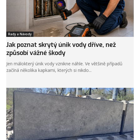
Rady a Návody
Jak poznat skrytý únik vody dříve, než
způsobí vážné škody
Jen málokterý únik vody vznikne náhle. Ve většině případů
začíná několika kapkami, kterých si nikdo...