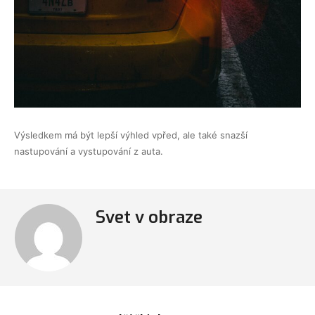
Výsledkem má být lepší výhled vpřed, ale také snazší
nastupování a vystupování z auta.
Svet v obraze