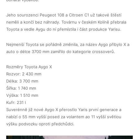
Jeho sourozenci Peugeot 108 a Citroen C1 už takové štěstí
neměli a končí bez náhrady. Továrnu v českém Kolíně přebrala
Toyota a vedle Aygu do ní přemístila i část produkce Yarisu.
Nejmenší Toyota se pořádně změnila, za název Aygo přibylo X a
auto o délce 3700 mm zamířilo do kategorie crossoverů.
Rozměry Toyota Aygo X
Rozvor: 2 430 mm
Délka: 3 700 mm
Šířka: 1 740 mm
Výška: 1 510 mm
Kufr: 231 l
Suverénně již nové Aygo X přerostlo Yaris první generace a
nabízí o 55 mm vyšší posed za volantem ao 11 vyšší světlou
výšku podvozku oproti předchůdci.