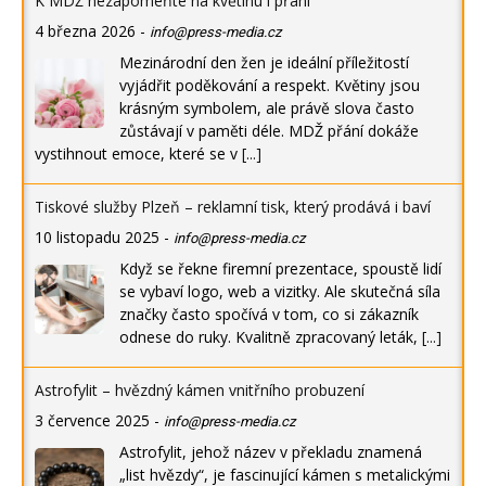
K MDŽ nezapomeňte na květinu i přání
4 března 2026
-
info@press-media.cz
Mezinárodní den žen je ideální příležitostí
vyjádřit poděkování a respekt. Květiny jsou
krásným symbolem, ale právě slova často
zůstávají v paměti déle. MDŽ přání dokáže
vystihnout emoce, které se v
[...]
Tiskové služby Plzeň – reklamní tisk, který prodává i baví
10 listopadu 2025
-
info@press-media.cz
Když se řekne firemní prezentace, spoustě lidí
se vybaví logo, web a vizitky. Ale skutečná síla
značky často spočívá v tom, co si zákazník
odnese do ruky. Kvalitně zpracovaný leták,
[...]
Astrofylit – hvězdný kámen vnitřního probuzení
3 července 2025
-
info@press-media.cz
Astrofylit, jehož název v překladu znamená
„list hvězdy“, je fascinující kámen s metalickými