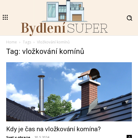
Bydlení
SUPER
Home
Tags
Vložkování komínů
Tag: vložkování komínů
Kdy je čas na vložkování komína?
Svet v obraze
-
30.5.2024
0