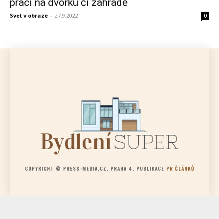
práci na dvorku či zahradě
Svet v obraze
-
27.9.2022
0
Bydlení
SUPER
COPYRIGHT © PRESS-MEDIA.CZ, PRAHA 4, PUBLIKACE
PR ČLÁNKŮ