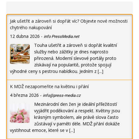
Jak ušetřit a zároveň si dopřát víc? Objevte nové možnosti
chytrého nakupování
12 dubna 2026
-
info PressMedia.net
Touha ušetřit a zároveň si dopřát kvalitní
služby nebo zážitky je dnes naprosto
přirozená. Moderní slevové portály proto
získávají na popularitě, protože spojují
výhodné ceny s pestrou nabídkou. Jedním z
[...]
K MDŽ nezapomeňte na květinu i přání
4 března 2026
-
info@press-media.cz
Mezinárodní den žen je ideální příležitostí
vyjádřit poděkování a respekt. Květiny jsou
krásným symbolem, ale právě slova často
zůstávají v paměti déle. MDŽ přání dokáže
vystihnout emoce, které se v
[...]