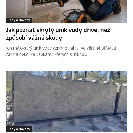
Rady a Návody
Jak poznat skrytý únik vody dříve, než
způsobí vážné škody
Jen málokterý únik vody vznikne náhle. Ve většině případů
začíná několika kapkami, kterých si nikdo...
Rady a Návody