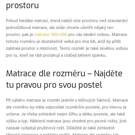
prostoru
Pokud hledáte matraci, která nabízí více prostoru než standardní
jednolůžková matrace, ale stále chcete ušetřit nějaký ten
prostor, pak je
matrace 160×200
pro vás ideální volbou. Matrace
tohoto rozměru je dostatečně velká pro dva lidi, aniž by příliš
zabírala prostor v místnosti. Tento rozměr je také skvělou volbou
pro ty, kteří se rádi protahují a otáčejí během spánku.
Matrace dle rozměru – Najděte
tu pravou pro svou postel
Při výběru matrace je rozměr jedním z klíčových faktorů. Matrace
dle rozměru by měla odpovídat rozměrům postele, pro kterou je
určena. Je třeba zohlednit nejen šířku a délku postele, ale také
výšku a typ. Některé matrace jsou vhodné pro pevné rošty, jiné
naopak vyžadují pružinový rošt. Důležité je také zohlednit
tělesné proporce a potřeby spáče. Matrace dle rozměru tak