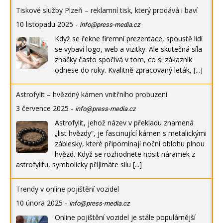
Tiskové služby Plzeň – reklamní tisk, který prodává i baví
10 listopadu 2025
-
info@press-media.cz
Když se řekne firemní prezentace, spoustě lidí
se vybaví logo, web a vizitky. Ale skutečná síla
značky často spočívá v tom, co si zákazník
odnese do ruky. Kvalitně zpracovaný leták,
[...]
Astrofylit – hvězdný kámen vnitřního probuzení
3 července 2025
-
info@press-media.cz
Astrofylit, jehož název v překladu znamená
„list hvězdy“, je fascinující kámen s metalickými
záblesky, které připomínají noční oblohu plnou
hvězd. Když se rozhodnete nosit náramek z
astrofylitu, symbolicky přijímáte sílu
[...]
Trendy v online pojištění vozidel
10 února 2025
-
info@press-media.cz
Online pojištění vozidel je stále populárnější