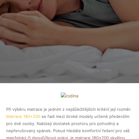
Při výběru matrace je jedním z nejdůležitějších kritérií její rozměr.
Matrace 180×200
se řadí mezi široké modely určené především
pro dvě osoby. Nabízejí dostatek prostoru pro pohodlný a
nepřerušovaný spánek. Pokud hledáte komfortní řešení pro váš
manželský či dvoulůžkový pokoj, je matrace 180×200 skvělou