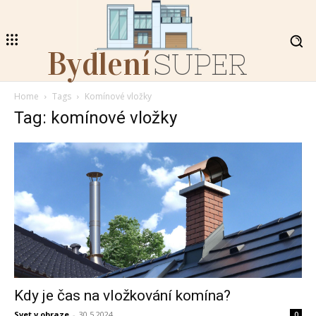
Bydlení
SUPER
Home
Tags
Komínové vložky
Tag: komínové vložky
Kdy je čas na vložkování komína?
Svet v obraze
-
30.5.2024
0