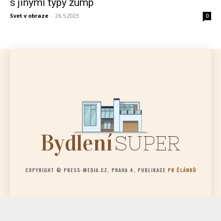
s jinými typy žump
Svet v obraze
-
26.5.2023
0
Bydlení
SUPER
COPYRIGHT © PRESS-MEDIA.CZ, PRAHA 4, PUBLIKACE
PR ČLÁNKŮ