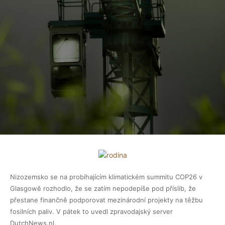
Nizozemsko se na probíhajícím klimatickém summitu COP26 v
Glasgowě rozhodlo, že se zatím nepodepíše pod příslib, že
přestane finančně podporovat mezinárodní projekty na těžbu
fosilních paliv. V pátek to uvedl zpravodajský server
DutchNews.nl.