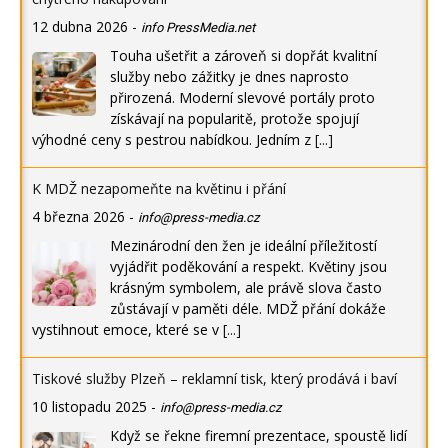
12 dubna 2026
-
info PressMedia.net
Touha ušetřit a zároveň si dopřát kvalitní
služby nebo zážitky je dnes naprosto
přirozená. Moderní slevové portály proto
získávají na popularitě, protože spojují
výhodné ceny s pestrou nabídkou. Jedním z
[...]
K MDŽ nezapomeňte na květinu i přání
4 března 2026
-
info@press-media.cz
Mezinárodní den žen je ideální příležitostí
vyjádřit poděkování a respekt. Květiny jsou
krásným symbolem, ale právě slova často
zůstávají v paměti déle. MDŽ přání dokáže
vystihnout emoce, které se v
[...]
Tiskové služby Plzeň – reklamní tisk, který prodává i baví
10 listopadu 2025
-
info@press-media.cz
Když se řekne firemní prezentace, spoustě lidí