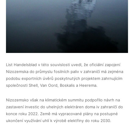
List Handelsblad v této souvislosti uvedl, že oficiální zapojení
Nizozemska do průmyslu fosilních paliv v zahraničí má zejména
podobu exportních úvěrů poskytnutých projektem zahrnujícím
společnosti Shell, Van Oord, Boskalis a Heerema.
Nizozemsko však na klimatickém summitu podpořilo návrh na
zastavení investic do uhelných elektráren doma iv zahraničí do
konce roku 2022. Země má vypracované plány na postupné
ukončení využívání uhlí k výrobě elektřiny do roku 2030.