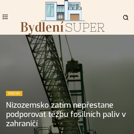
Bydlení
SUPER
Interiér
Nizozemsko zatím nepřestane
podporovat těžbu fosilních paliv v
zahraničí