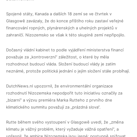
Spojené státy, Kanada a dalších 18 zemí se ve čtvrtek v
Glasgowě zavázaly, že do konce příštího roku zastaví veřejné
financování ropných, plynárenských a uhelných projektů v
zahraničí. Nizozemsko se však k této skupině zemí nepřipojilo.
Dočasný vládní kabinet to podle vyjádření ministerstva financí
považuje za „kontroverzní“ záležitost, o které by měla
rozhodnout budoucí vláda. Složení budoucí vlády je zatím
neznámé, protože politická jednání o jejím složení stále probíhají.
DutchNews.nl upozornil, že environmentální organizace
rozhodnutí Nizozemska nepodpořit tuto iniciativu označily za
„bizarní“ a výzvu premiéra Marka Rutteho z prvního dne
klimatického summitu považují za „prázdná slova“.
Rutte během svého vystoupení v Glasgowě uvedl, že „změna
klimatu je vážný problém, který vyžaduje vážná opatření“, a
upřesnil, že ambice Nizozemska jsou jasné: postupně snižovat