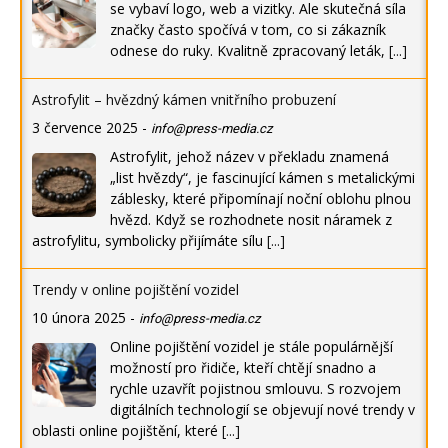
se vybaví logo, web a vizitky. Ale skutečná síla
značky často spočívá v tom, co si zákazník
odnese do ruky. Kvalitně zpracovaný leták,
[...]
Astrofylit – hvězdný kámen vnitřního probuzení
3 července 2025
-
info@press-media.cz
Astrofylit, jehož název v překladu znamená
„list hvězdy“, je fascinující kámen s metalickými
záblesky, které připomínají noční oblohu plnou
hvězd. Když se rozhodnete nosit náramek z
astrofylitu, symbolicky přijímáte sílu
[...]
Trendy v online pojištění vozidel
10 února 2025
-
info@press-media.cz
Online pojištění vozidel je stále populárnější
možností pro řidiče, kteří chtějí snadno a
rychle uzavřít pojistnou smlouvu. S rozvojem
digitálních technologií se objevují nové trendy v
oblasti online pojištění, které
[...]