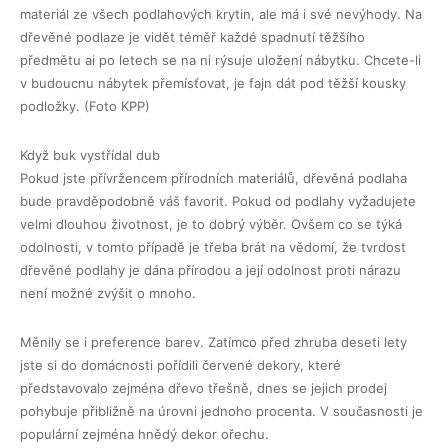
materiál ze všech podlahových krytin, ale má i své nevýhody. Na
dřevěné podlaze je vidět téměř každé spadnutí těžšího
předmětu ai po letech se na ni rýsuje uložení nábytku. Chcete-li
v budoucnu nábytek přemísťovat, je fajn dát pod těžší kousky
podložky. (Foto KPP)
Když buk vystřídal dub
Pokud jste přívržencem přírodních materiálů, dřevěná podlaha
bude pravděpodobně váš favorit. Pokud od podlahy vyžadujete
velmi dlouhou životnost, je to dobrý výběr. Ovšem co se týká
odolnosti, v tomto případě je třeba brát na vědomí, že tvrdost
dřevěné podlahy je dána přírodou a její odolnost proti nárazu
není možné zvýšit o mnoho.
Měnily se i preference barev. Zatímco před zhruba deseti lety
jste si do domácnosti pořídili červené dekory, které
představovalo zejména dřevo třešně, dnes se jejich prodej
pohybuje přibližně na úrovni jednoho procenta. V současnosti je
populární zejména hnědý dekor ořechu.