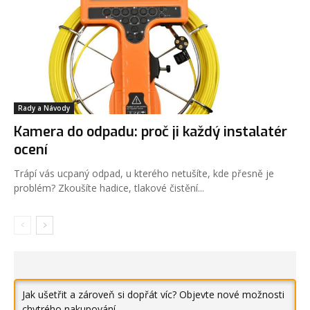
Rady a Návody
Kamera do odpadu: proč ji každý instalatér
ocení
Trápí vás ucpaný odpad, u kterého netušíte, kde přesně je
problém? Zkoušíte hadice, tlakové čistění...
Jak ušetřit a zároveň si dopřát víc? Objevte nové možnosti
chytrého nakupování