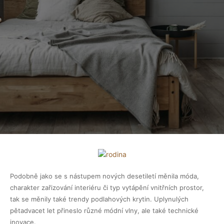
Podobně jako se s nástupem nových desetiletí měnila móda,
charakter zařizování interiéru či typ vytápění vnitřních prostor,
tak se měnily také trendy podlahových krytin. Uplynulých
pětadvacet let přineslo různé módní vlny, ale také technické
inovace.