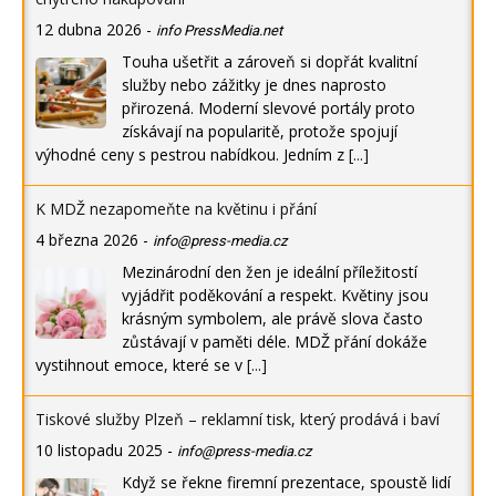
12 dubna 2026
-
info PressMedia.net
Touha ušetřit a zároveň si dopřát kvalitní
služby nebo zážitky je dnes naprosto
přirozená. Moderní slevové portály proto
získávají na popularitě, protože spojují
výhodné ceny s pestrou nabídkou. Jedním z
[...]
K MDŽ nezapomeňte na květinu i přání
4 března 2026
-
info@press-media.cz
Mezinárodní den žen je ideální příležitostí
vyjádřit poděkování a respekt. Květiny jsou
krásným symbolem, ale právě slova často
zůstávají v paměti déle. MDŽ přání dokáže
vystihnout emoce, které se v
[...]
Tiskové služby Plzeň – reklamní tisk, který prodává i baví
10 listopadu 2025
-
info@press-media.cz
Když se řekne firemní prezentace, spoustě lidí