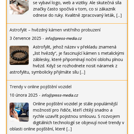
se vybaví logo, web a vizitky. Ale skutečná síla
značky často spočívá v tom, co si zákazník
odnese do ruky. Kvalitně zpracovaný leták,
[...]
Astrofylit – hvězdný kámen vnitřního probuzení
3 července 2025
-
info@press-media.cz
Astrofylit, jehož název v překladu znamená
„list hvězdy“, je fascinující kámen s metalickými
záblesky, které připomínají noční oblohu plnou
hvězd. Když se rozhodnete nosit náramek z
astrofylitu, symbolicky přijímáte sílu
[...]
Trendy v online pojištění vozidel
10 února 2025
-
info@press-media.cz
Online pojištění vozidel je stále populárnější
možností pro řidiče, kteří chtějí snadno a
rychle uzavřít pojistnou smlouvu. S rozvojem
digitálních technologií se objevují nové trendy v
oblasti online pojištění, které
[...]