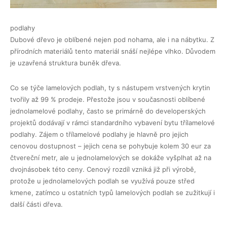
podlahy
Dubové dřevo je oblíbené nejen pod nohama, ale i na nábytku. Z
přírodních materiálů tento materiál snáší nejlépe vlhko. Důvodem
je uzavřená struktura buněk dřeva.
Co se týče lamelových podlah, ty s nástupem vrstvených krytin
tvořily až 99 % prodeje. Přestože jsou v současnosti oblíbené
jednolamelové podlahy, často se primárně do developerských
projektů dodávají v rámci standardního vybavení bytu třílamelové
podlahy. Zájem o třílamelové podlahy je hlavně pro jejich
cenovou dostupnost – jejich cena se pohybuje kolem 30 eur za
čtvereční metr, ale u jednolamelových se dokáže vyšplhat až na
dvojnásobek této ceny. Cenový rozdíl vzniká již při výrobě,
protože u jednolamelových podlah se využívá pouze střed
kmene, zatímco u ostatních typů lamelových podlah se zužitkují i ​​
další části dřeva.