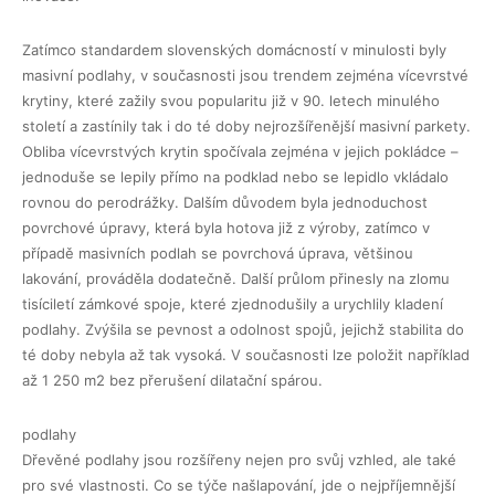
Zatímco standardem slovenských domácností v minulosti byly
masivní podlahy, v současnosti jsou trendem zejména vícevrstvé
krytiny, které zažily svou popularitu již v 90. letech minulého
století a zastínily tak i do té doby nejrozšířenější masivní parkety.
Obliba vícevrstvých krytin spočívala zejména v jejich pokládce –
jednoduše se lepily přímo na podklad nebo se lepidlo vkládalo
rovnou do perodrážky. Dalším důvodem byla jednoduchost
povrchové úpravy, která byla hotova již z výroby, zatímco v
případě masivních podlah se povrchová úprava, většinou
lakování, prováděla dodatečně. Další průlom přinesly na zlomu
tisíciletí zámkové spoje, které zjednodušily a urychlily kladení
podlahy. Zvýšila se pevnost a odolnost spojů, jejichž stabilita do
té doby nebyla až tak vysoká. V současnosti lze položit například
až 1 250 m2 bez přerušení dilatační spárou.
podlahy
Dřevěné podlahy jsou rozšířeny nejen pro svůj vzhled, ale také
pro své vlastnosti. Co se týče našlapování, jde o nejpříjemnější