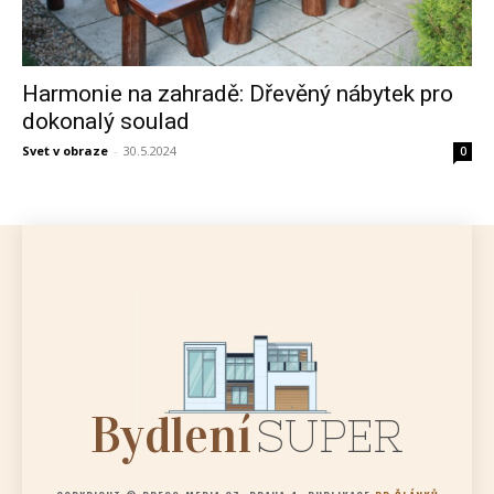
Harmonie na zahradě: Dřevěný nábytek pro
dokonalý soulad
Svet v obraze
-
30.5.2024
0
Bydlení
SUPER