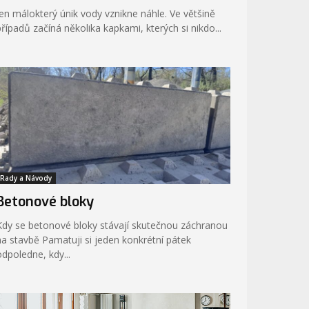
Jen málokterý únik vody vznikne náhle. Ve většině
případů začíná několika kapkami, kterých si nikdo...
Rady a Návody
Betonové bloky
Kdy se betonové bloky stávají skutečnou záchranou
stavbě Pamatuji si jeden konkrétní pátek
odpoledne, kdy...