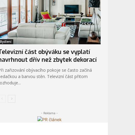
Bydlení
Televizní část obýváku se vyplatí
navrhnout dřív než zbytek dekorací
Při zařizování obývacího pokoje se často začíná
sedačkou a barvou stěn. Televizní část přitom
rozhoduje...
- Reklama -