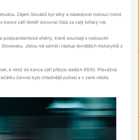
nebudou. Zájem Slováků byl silný a následoval rostoucí trend
 konce září téměř dorovnal čísla za celý loňský rok.
a postpandemické efekty, které souvisejí s rostoucím
Slovensku. Jistou roli sehrál i nástup levnějších motocyklů z
ek, k nimž do konce září přibylo dalších 6500. Převážná
ačátku června bylo chladnější počasí a v zemi vládla