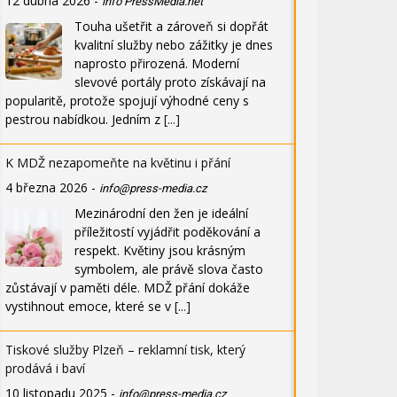
12 dubna 2026
-
info PressMedia.net
Touha ušetřit a zároveň si dopřát
kvalitní služby nebo zážitky je dnes
naprosto přirozená. Moderní
slevové portály proto získávají na
popularitě, protože spojují výhodné ceny s
pestrou nabídkou. Jedním z
[...]
K MDŽ nezapomeňte na květinu i přání
4 března 2026
-
info@press-media.cz
Mezinárodní den žen je ideální
příležitostí vyjádřit poděkování a
respekt. Květiny jsou krásným
symbolem, ale právě slova často
zůstávají v paměti déle. MDŽ přání dokáže
vystihnout emoce, které se v
[...]
Tiskové služby Plzeň – reklamní tisk, který
prodává i baví
10 listopadu 2025
-
info@press-media.cz