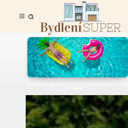
Bydlení
SUPER
Plánujeme Bazén: Tyto 4 Odborné Rady Se Vá
Hodí