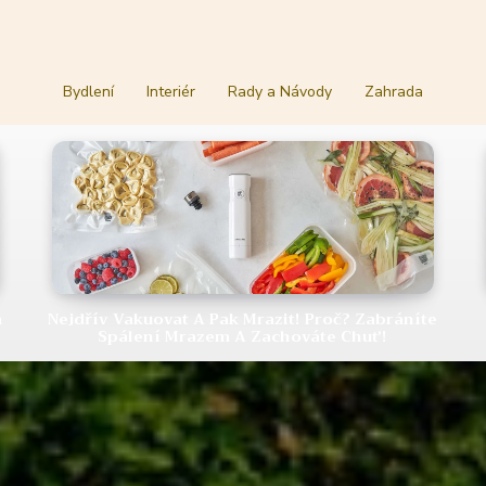
Bydlení
Interiér
Rady a Návody
Zahrada
m
Nejdřív Vakuovat A Pak Mrazit! Proč? Zabráníte
Spálení Mrazem A Zachováte Chuť!