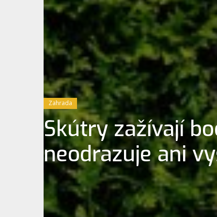
Zahrada
Skútry zažívají bo
neodrazuje ani vy