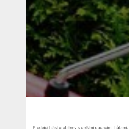
Prodejci hlásí problémy s delšími dodacími lhůtami.