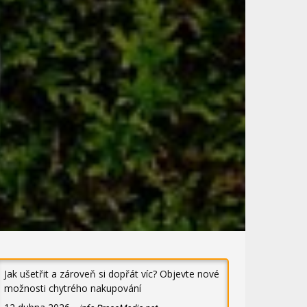
Jak ušetřit a zároveň si dopřát víc? Objevte nové
možnosti chytrého nakupování