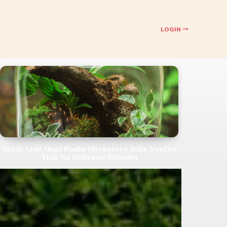
LOGIN
Mladí Lidé Musí Podle Merkelové Dále Vyvíjet
Tlak Na Ochranu Klimatu