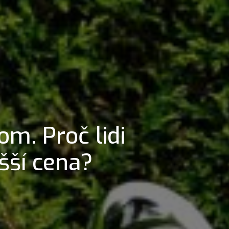
om. Proč lidi
šší cena?