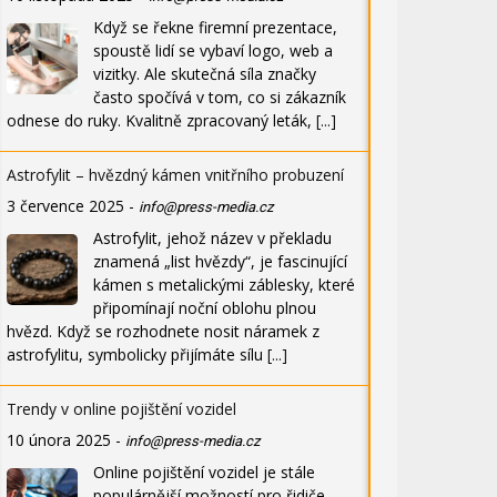
Když se řekne firemní prezentace,
spoustě lidí se vybaví logo, web a
vizitky. Ale skutečná síla značky
často spočívá v tom, co si zákazník
odnese do ruky. Kvalitně zpracovaný leták,
[...]
Astrofylit – hvězdný kámen vnitřního probuzení
3 července 2025
-
info@press-media.cz
Astrofylit, jehož název v překladu
znamená „list hvězdy“, je fascinující
kámen s metalickými záblesky, které
připomínají noční oblohu plnou
hvězd. Když se rozhodnete nosit náramek z
astrofylitu, symbolicky přijímáte sílu
[...]
Trendy v online pojištění vozidel
10 února 2025
-
info@press-media.cz
Online pojištění vozidel je stále
populárnější možností pro řidiče,