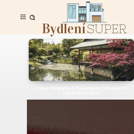
Bydlení
SUPER
Zděný Bungalov S Působivou Zahradou V
Japonském Stylu