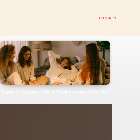
LOGIN
Teplo Z Podlahy: Vše O Podlahovém Vytápění