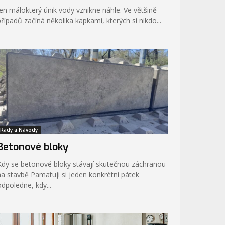
Jen málokterý únik vody vznikne náhle. Ve většině
případů začíná několika kapkami, kterých si nikdo...
Rady a Návody
Betonové bloky
Kdy se betonové bloky stávají skutečnou záchranou
stavbě Pamatuji si jeden konkrétní pátek
odpoledne, kdy...