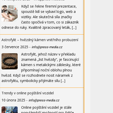
Když se řekne firemní prezentace,
spoustě lidí se vybaví logo, web a
vizitky. Ale skutečná síla značky
často spočívá v tom, co si zákazník
odnese do ruky. Kvalitně zpracovaný leták,
[...]
Astrofylit – hvězdný kámen vnitřního probuzení
3 července 2025
-
info@press-media.cz
Astrofylit, jehož název v překladu
znamená „list hvězdy“, je fascinující
kámen s metalickými záblesky, které
připomínají noční oblohu plnou
hvězd. Když se rozhodnete nosit náramek z
astrofylitu, symbolicky přijímáte sílu
[...]
Trendy v online pojištění vozidel
10 února 2025
-
info@press-media.cz
Online pojištění vozidel je stále
populárnější možností pro řidiče,