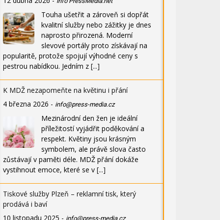
12 dubna 2026
-
info PressMedia.net
Touha ušetřit a zároveň si dopřát
kvalitní služby nebo zážitky je dnes
naprosto přirozená. Moderní
slevové portály proto získávají na
popularitě, protože spojují výhodné ceny s
pestrou nabídkou. Jedním z
[...]
K MDŽ nezapomeňte na květinu i přání
4 března 2026
-
info@press-media.cz
Mezinárodní den žen je ideální
příležitostí vyjádřit poděkování a
respekt. Květiny jsou krásným
symbolem, ale právě slova často
zůstávají v paměti déle. MDŽ přání dokáže
vystihnout emoce, které se v
[...]
Tiskové služby Plzeň – reklamní tisk, který
prodává i baví
10 listopadu 2025
-
info@press-media.cz