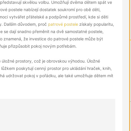
le představují skvělou volbu. Umožňují dvěma dětem spát ve
rové postele nabízejí dostatek soukromí pro obě děti,
ci vytvářet přátelské a podpůrné prostředí, kde si děti
ky. Dalším důvodem, proč
patrové postele
získaly popularitu,
, že se dají snadno přeměnit na dvě samostatné postele,
To znamená, že investice do patrové postele může být
žňuje přizpůsobit pokoj novým potřebám.
é úložné prostory, což je obrovskou výhodou. Úložné
 lůžkem poskytují cenný prostor pro ukládání hraček, knih,
áhá udržovat pokoj v pořádku, ale také umožňuje dětem mít