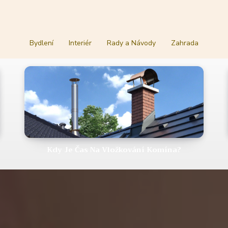
Bydlení
Interiér
Rady a Návody
Zahrada
Kdy Je Čas Na Vložkování Komína?