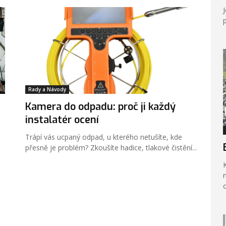
Rady a Návody
Kamera do odpadu: proč ji každý
instalatér ocení
Trápí vás ucpaný odpad, u kterého netušíte, kde
přesně je problém? Zkoušíte hadice, tlakové čistění...
na 