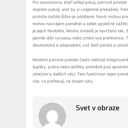
Pro sourozence, kteří sdílejí pokoj, patrové poste
stejném pokoji, aniž by si vzájemně překážely. Pat
protože každé lůžko je oddělené. Navíc mohou pomo
mohou navzájem pomáhat a sdílet společné zážit
je jejich flexibilita. Mnoho modelů je navrženo tak
jakmile děti vyrostou nebo změní své preference. 
dlouhodobá a adaptabilní, což šetří peníze a umo
Moderní patrové postele často nabízejí integrovan
šuplíky, police nebo skříňky umístěné pod spodním
oblečení a dalších věcí. Tato funkčnost nejen pom
vše, co potřebují, na dosah ruky.
Svet v obraze