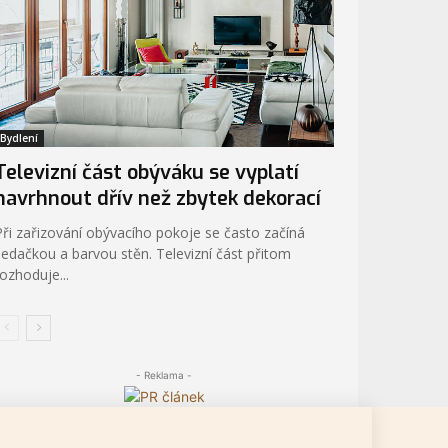
Bydlení
Televizní část obýváku se vyplatí
navrhnout dřív než zbytek dekorací
Při zařizování obývacího pokoje se často začíná
sedačkou a barvou stěn. Televizní část přitom
rozhoduje...
- Reklama -