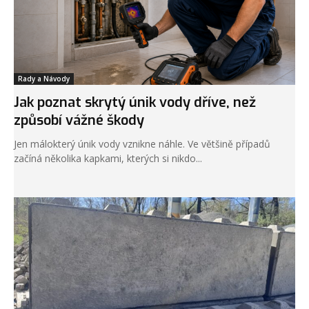
Rady a Návody
Jak poznat skrytý únik vody dříve, než
způsobí vážné škody
Jen málokterý únik vody vznikne náhle. Ve většině případů
začíná několika kapkami, kterých si nikdo...