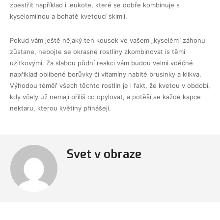
zpestřit například i leukote, které se dobře kombinuje s
kyselomilnou a bohatě kvetoucí skimií.
Pokud vám ještě nějaký ten kousek ve vašem „kyselém“ záhonu
zůstane, nebojte se okrasné rostliny zkombinovat is těmi
užitkovými. Za slabou půdní reakci vám budou velmi vděčné
například oblíbené borůvky či vitamíny nabité brusinky a klikva.
Výhodou téměř všech těchto rostlin je i fakt, že kvetou v období,
kdy včely už nemají příliš co opylovat, a potěší se každé kapce
nektaru, kterou květiny přinášejí.
Svet v obraze