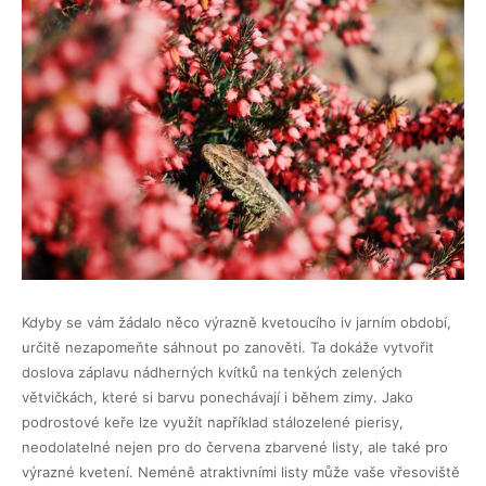
Kdyby se vám žádalo něco výrazně kvetoucího iv jarním období,
určitě nezapomeňte sáhnout po zanověti. Ta dokáže vytvořit
doslova záplavu nádherných kvítků na tenkých zelených
větvičkách, které si barvu ponechávají i během zimy. Jako
podrostové keře lze využít například stálozelené pierisy,
neodolatelné nejen pro do červena zbarvené listy, ale také pro
výrazné kvetení. Neméně atraktivními listy může vaše vřesoviště