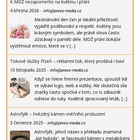
K MDŽ nezapomeňte na květinu i přání
4 března 2026
-
info@press-media.cz
Mezinárodní den žen je ideální příležitostí
vyjádřit poděkování a respekt. Květiny jsou
krásným symbolem, ale právě slova často
zůstávají v paměti déle. MDŽ přání dokáže
vystihnout emoce, které se v
[...]
Tiskové služby Plzeň – reklamní tisk, který prodává i baví
10 listopadu 2025
-
info@press-media.cz
Když se řekne firemní prezentace, spoustě lidí
se vybaví logo, web a vizitky. Ale skutečná síla
značky často spočívá v tom, co si zákazník
odnese do ruky. Kvalitně zpracovaný leták,
[...]
Astrofylit – hvězdný kámen vnitřního probuzení
3 července 2025
-
info@press-media.cz
Astrofylit, jehož název v překladu znamená
„list hvězdy“, je fascinující kámen s metalickými