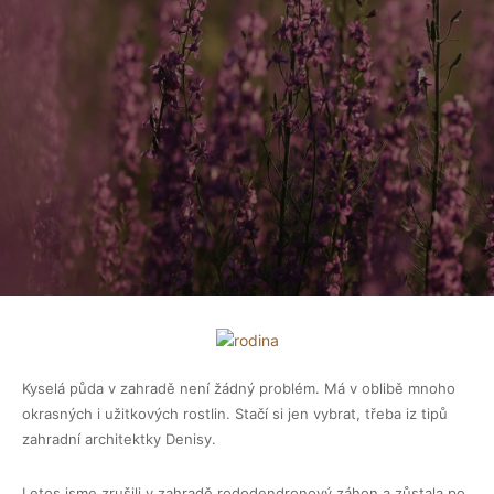
Kyselá půda v zahradě není žádný problém. Má v oblibě mnoho
okrasných i užitkových rostlin. Stačí si jen vybrat, třeba iz tipů
zahradní architektky Denisy.
Letos jsme zrušili v zahradě rododendronový záhon a zůstala po