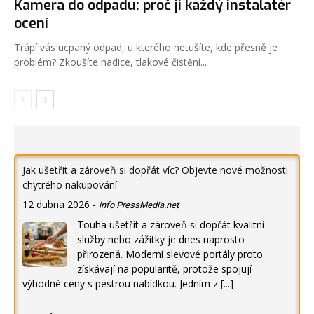
Kamera do odpadu: proč ji každý instalatér
ocení
Trápí vás ucpaný odpad, u kterého netušíte, kde přesně je
problém? Zkoušíte hadice, tlakové čistění...
Jak ušetřit a zároveň si dopřát víc? Objevte nové možnosti
chytrého nakupování
12 dubna 2026
-
info PressMedia.net
Touha ušetřit a zároveň si dopřát kvalitní
služby nebo zážitky je dnes naprosto
přirozená. Moderní slevové portály proto
získávají na popularitě, protože spojují
výhodné ceny s pestrou nabídkou. Jedním z
[...]