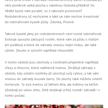
něm poměrně velká plocha s rašelinou hluboká přibližně 1m.
Věděli byste nám poradit, co s takovým prostorem?
Rododendrony už nechceme a také se nám nechce investovat
do odstraňování kyselé půdy. Zdenka, Prosné
Takové kyselé jámy po rododendronech není nutné odstraňovat.
Existuje spousta zástupců rostlin, které vám za půdu s nízkým
pH poděkují a které do zahrady vnesou nejen krásu, ale také
užitek. Zkuste si vytvořit například vřesoviště.
V tomto období jsou obchody s rostlinami přeplněné například
vřesy a vřesovci, které nádherně kvetou. Zkrášlují zahrady v
období, kdy ostatní rostlinky již ukončují svůj cyklus, a tak vám
vnesou do zahrady kousek barvy. Do plochy také můžete umístit
hortenzie. Ty sice kvetou už během léta, ale květiny na keřích
zůstávají po celou zimu, čímž dodávají určitý rozměr zahradě i v
tomto počasí.